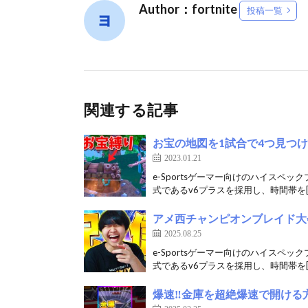
Author：fortnite
投稿一覧
関連する記事
お宝の地図を1試合で4つ見つけ
2023.01.21
e-Sportsゲーマー向けのハイスペッ
式であるv6プラスを採用し、時間帯を[
アメ西チャンピオンブレイド大会！
2025.08.25
e-Sportsゲーマー向けのハイスペッ
式であるv6プラスを採用し、時間帯を[
爆速‼️金庫を超絶爆速で開ける方法