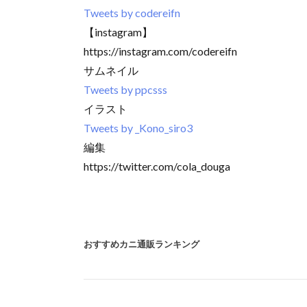
Tweets by codereifn
【instagram】
https://instagram.com/codereifn
サムネイル
Tweets by ppcsss
イラスト
Tweets by _Kono_siro3
編集
https://twitter.com/cola_douga
おすすめカニ通販ランキング