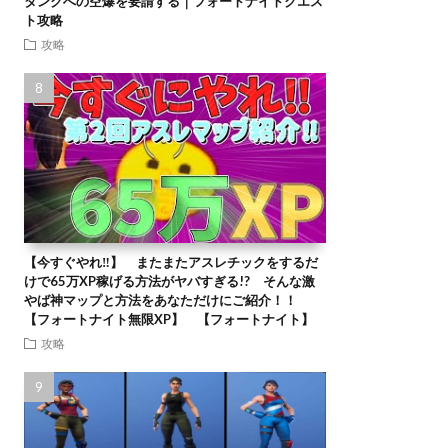
タンクへの空爆を要請する｜フォートナイトクエス
ト攻略
攻略
【今すぐやれ‼】 またまたアスレチックをするだ
けで65万XP稼げる方法がヤバすぎる!? そんな激
やば神マップと方法をあなただけにご紹介！！
【フォートナイト無限XP】 【フォートナイト】
攻略