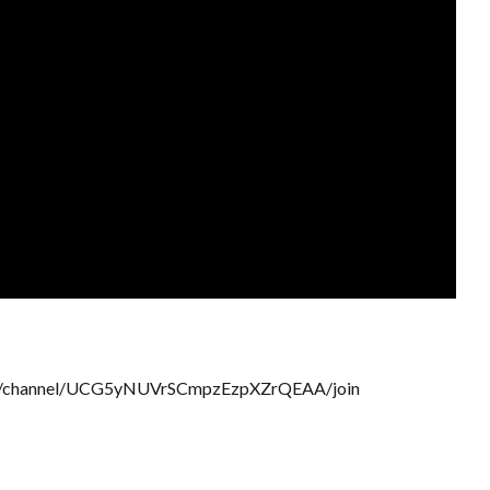
hannel/UCG5yNUVrSCmpzEzpXZrQEAA/join