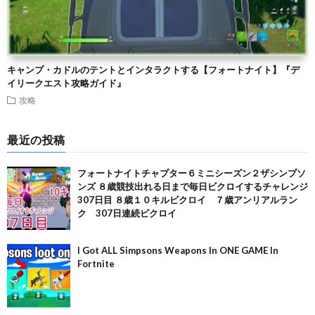
キャンプ・カドルのテントとインタラクトする【フォートナイト】『デ
イリークエスト攻略ガイド』
攻略
最近の投稿
フォートナイトチャプター６ミニシーズン２ザシンプソ
ンズ ８歳競技出れる日まで毎日ビクロイするチャレンジ
307日目 ８歳１０キルビクロイ ７歳アンリアルラン
ク 307日連続ビクロイ
I Got ALL Simpsons Weapons In ONE GAME In
Fortnite