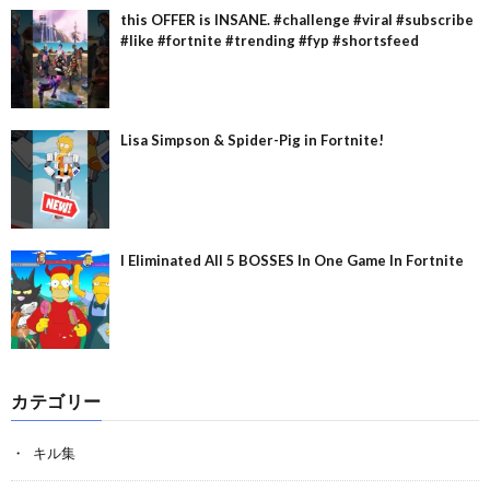
this OFFER is INSANE. #challenge #viral #subscribe
#like #fortnite #trending #fyp #shortsfeed
Lisa Simpson & Spider-Pig in Fortnite!
I Eliminated All 5 BOSSES In One Game In Fortnite
カテゴリー
キル集