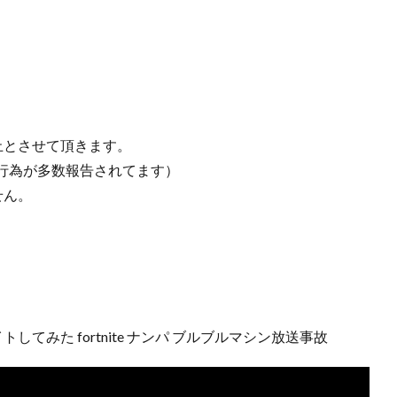
止とさせて頂きます。
行為が多数報告されてます）
せん。
てみた fortnite ナンパ ブルブルマシン放送事故