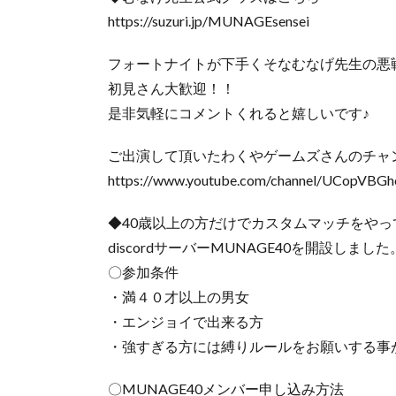
https://suzuri.jp/MUNAGEsensei
フォートナイトが下手くそなむなげ先生の悪
初見さん大歓迎！！
是非気軽にコメントくれると嬉しいです♪
ご出演して頂いたわくやゲームズさんのチャ
https://www.youtube.com/channel/UCopVB
◆40歳以上の方だけでカスタムマッチをやっ
discordサーバーMUNAGE40を開設しました
〇参加条件
・満４０才以上の男女
・エンジョイで出来る方
・強すぎる方には縛りルールをお願いする事
〇MUNAGE40メンバー申し込み方法