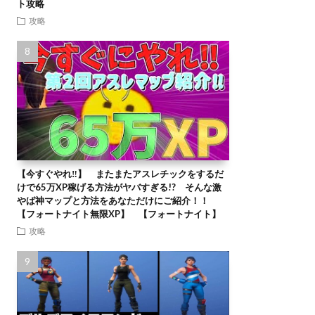
ト攻略
攻略
【今すぐやれ‼】 またまたアスレチックをするだ
けで65万XP稼げる方法がヤバすぎる!? そんな激
やば神マップと方法をあなただけにご紹介！！
【フォートナイト無限XP】 【フォートナイト】
攻略