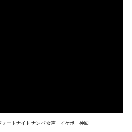
フォートナイト ナンパ 女声 イケボ 神回