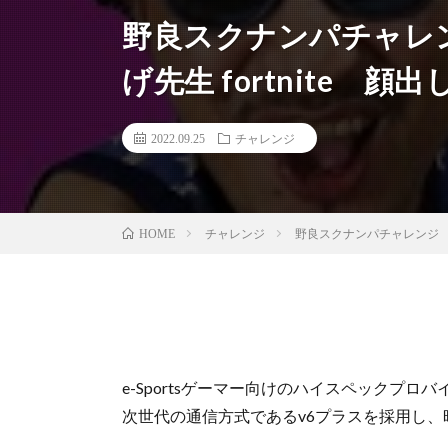
野良スクナンパチャレ
げ先生 fortnite
2022.09.25
チャレンジ
チャレンジ
野良スクナンパチャレンジ フ
HOME
e-Sportsゲーマー向けのハイスペックプロ
次世代の通信方式であるv6プラスを採用し