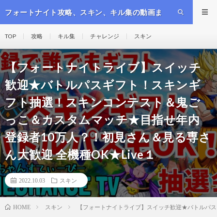
フォートナイト攻略、スキン、キル集の動画ま
とめ
TOP
攻略
キル集
チャレンジ
スキン
【フォートナイトライブ】スイッチ
歓迎★バトルパスギフト！スキンギ
フト抽選！スキンコンテスト＆鬼ご
っこ＆カスタムマッチ★目指せ年内
登録者10万人？！初見さん＆見る専さ
ん大歓迎 全機種OK★Live１
2022.10.03
スキン
スキン
【フォートナイトライブ】スイッチ歓迎★バトルパスギ
HOME