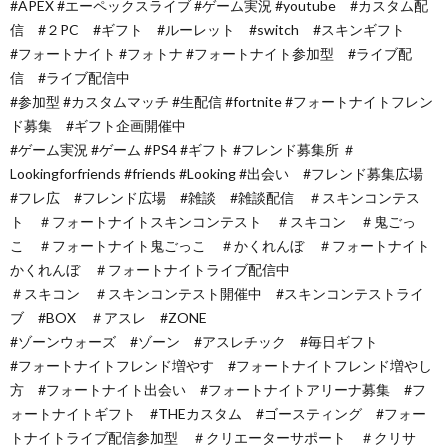
#APEX #エーペックスライブ #ゲーム実況 #youtube #カスタム配
信 #２PC #ギフト #ルーレット #switch #スキンギフト
#フォートナイト #フォトナ #フォートナイト参加型 #ライブ配
信 #ライブ配信中
#参加型 #カスタムマッチ #生配信 #fortnite #フォートナイトフレン
ド募集 #ギフト企画開催中
#ゲーム実況 #ゲーム #PS4 #ギフト #フレンド募集所 ＃
Lookingforfriends #friends #Looking #出会い #フレンド募集広場
#フレ広 #フレンド広場 #雑談 #雑談配信 ＃スキンコンテス
ト ＃フォートナイトスキンコンテスト ＃スキコン ＃鬼ごっ
こ ＃フォートナイト鬼ごっこ ＃かくれんぼ ＃フォートナイト
かくれんぼ ＃フォートナイトライブ配信中
＃スキコン ＃スキンコンテスト開催中 #スキンコンテストライ
ブ #BOX ＃アスレ #ZONE
#ゾーンウォーズ #ゾーン #アスレチック #毎日ギフト
#フォートナイトフレンド増やす #フォートナイトフレンド増やし
方 #フォートナイト出会い #フォートナイトアリーナ募集 #フ
ォートナイトギフト #THEカスタム #ゴースティング #フォー
トナイトライブ配信参加型 ＃クリエーターサポート ＃クリサ