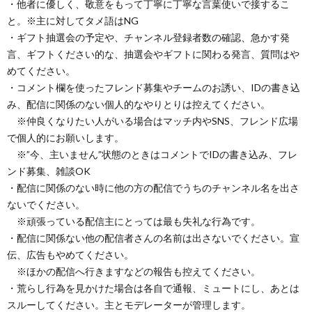
・他者に優しく、敬意をもって丁寧に丁寧な言葉使いで接するこ
と。※主に対してタメ語はNG
・ギフト抽選会の予定や、チャンネル登録者数の確認、急かす発
言、ギフトください的な、抽選会やギフトに関わる発言、質問はや
めてください。
・コメント欄を使ったフレンド募集やチームのお誘い、IDの書き込
み、配信に関係のない個人的なやりとりは控えてください。
※仲良くなりたい人がいる場合はマッチ内やSNS、フレンド広場
で個人的にお願いします。
※”今、主いません”状態のときはコメントでIDの書き込み、フレ
ンド募集、雑談OK
・配信に関係のない時に他の方の配信でうちのチャンネル名を出さ
ないでください。
※頑張っている配信主にとっては最も失礼な行為です。
・配信に関係ない他の配信者さんの名前は出さないでください。宣
伝、広告もやめてください。
※ほかの配信へ行きますなどの報告も控えてください。
・荒らし行為を見かけた場合は各自で通報、ミュートにし、あとは
スルーしてください。主とモデレーターが管理します。