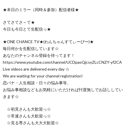
★本日のミラー（同時＆参加）配信者様★
さてさてさ～て★
今日も今日とて生配信っ★
★ONE CHANCE TV★(わんちゃんすてぃーびー)★
毎日何かを生配信しています☆
あなたのチャンネル登録を待ってます！
https://www.youtube.com/channel/UCDpaoQjcsyZLcCNZY-yf2CA
Live videos are delivered every day ☆
We are waiting for your channel registration!
恋バナ・人生相談・日々の悩み事等、
お悩み事相談などもお気軽にいただければ忖度無しでお話ししてい
きます☆
☆初見さんも大歓迎っ☆
☆常連さんも大歓迎っ☆
☆見る専さんも大大大歓迎☆