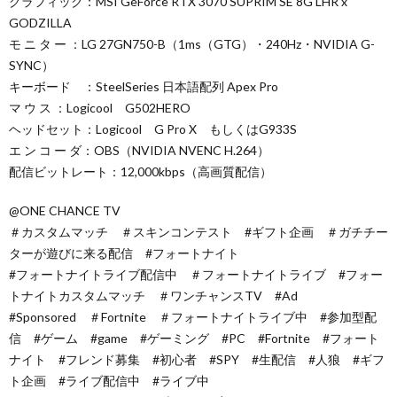
グラフィック：MSI GeForce RTX 3070 SUPRIM SE 8G LHR x
GODZILLA
モ ニ タ ー ：LG 27GN750-B（1ms（GTG）・240Hz・NVIDIA G-
SYNC）
キーボード ：SteelSeries 日本語配列 Apex Pro
マ ウ ス ：Logicool G502HERO
ヘッドセット：Logicool G Pro X もしくはG933S
エ ン コ ー ダ：OBS（NVIDIA NVENC H.264）
配信ビットレート：12,000kbps（高画質配信）
@ONE CHANCE TV
＃カスタムマッチ ＃スキンコンテスト #ギフト企画 ＃ガチチー
ターが遊びに来る配信 #フォートナイト
#フォートナイトライブ配信中 ＃フォートナイトライブ #フォー
トナイトカスタムマッチ ＃ワンチャンスTV #Ad
#Sponsored ＃Fortnite ＃フォートナイトライブ中 #参加型配
信 #ゲーム #game #ゲーミング #PC #Fortnite #フォート
ナイト #フレンド募集 #初心者 #SPY #生配信 #人狼 #ギフ
ト企画 #ライブ配信中 #ライブ中