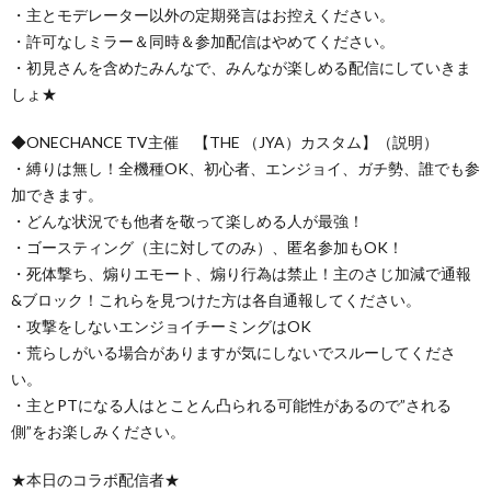
・主とモデレーター以外の定期発言はお控えください。
・許可なしミラー＆同時＆参加配信はやめてください。
・初見さんを含めたみんなで、みんなが楽しめる配信にしていきま
しょ★
◆ONECHANCE TV主催 【THE （JYA）カスタム】（説明）
・縛りは無し！全機種OK、初心者、エンジョイ、ガチ勢、誰でも参
加できます。
・どんな状況でも他者を敬って楽しめる人が最強！
・ゴースティング（主に対してのみ）、匿名参加もOK！
・死体撃ち、煽りエモート、煽り行為は禁止！主のさじ加減で通報
&ブロック！これらを見つけた方は各自通報してください。
・攻撃をしないエンジョイチーミングはOK
・荒らしがいる場合がありますが気にしないでスルーしてくださ
い。
・主とPTになる人はとことん凸られる可能性があるので”される
側”をお楽しみください。
★本日のコラボ配信者★