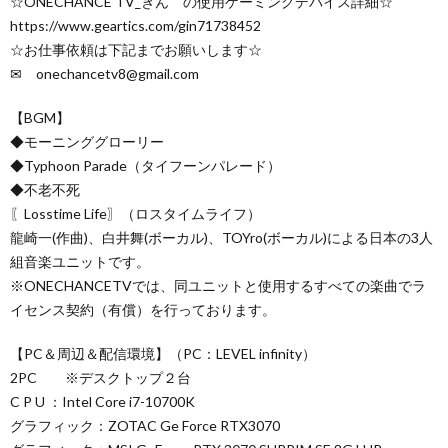
☆ONECHANCE TV_ぎん の使用ゲーミングデバイス詳細☆
https://www.geartics.com/gin71738452
☆お仕事依頼は下記までお願いします☆
✉ onechancetv8@gmail.com
【BGM】
◆モーニンググローリー
◆Typhoon Parade（タイフーンパレード）
◆不老不死
〖Losstime Life〗（ロスタイムライフ）
龍崎一(作曲)、白井舞(ボーカル)、TOYro(ボーカル)による日本の3人
組音楽ユニットです。
※ONECHANCETVでは、同ユニットと使用するすべての楽曲でラ
イセンス契約（有償）を行っております。
【PC＆周辺＆配信環境】（PC：LEVEL infinity）
2PC ※デスクトップ２台
C P U ：Intel Core i7-10700K
グラフィック：ZOTAC Ge Force RTX3070