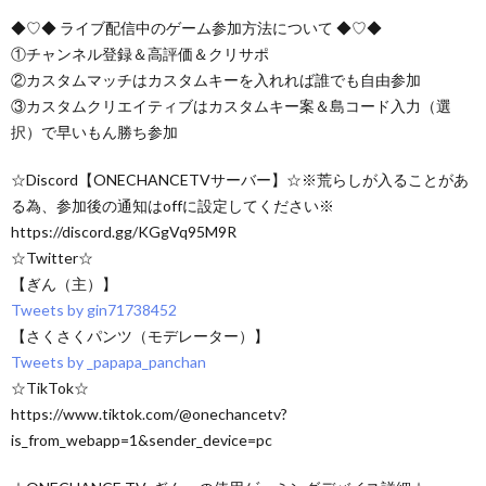
◆♡◆ ライブ配信中のゲーム参加方法について ◆♡◆
①チャンネル登録＆高評価＆クリサポ
②カスタムマッチはカスタムキーを入れれば誰でも自由参加
③カスタムクリエイティブはカスタムキー案＆島コード入力（選
択）で早いもん勝ち参加
☆Discord【ONECHANCETVサーバー】☆※荒らしが入ることがあ
る為、参加後の通知はoffに設定してください※
https://discord.gg/KGgVq95M9R
☆Twitter☆
【ぎん（主）】
Tweets by gin71738452
【さくさくパンツ（モデレーター）】
Tweets by _papapa_panchan
☆TikTok☆
https://www.tiktok.com/@onechancetv?
is_from_webapp=1&sender_device=pc