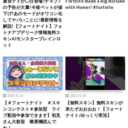
重音テトが◯日登場?チャプ7
Fortnite made a big mistake
の予告が大量!今後ペットが値
with Homer! #fortnite
下げ?あのモードがオワコン化
してヤバいことに!最新情報を
解説!【フォートナイト】フォ
トナアプデリーク情報無料ス
キンAIモンスターブレインロ
ット
2025.11.16
2025.11.16
【＃フォートナイト ＃スキ
【無料スキン】無料スキンが
ンコンテスト＃参加型 ライ
来たぞおおおお！【フォート
ブ配信中参加できます】初見
ナイト/ゆっくり実況】
さん大歓迎 概要欄読んで
ね！