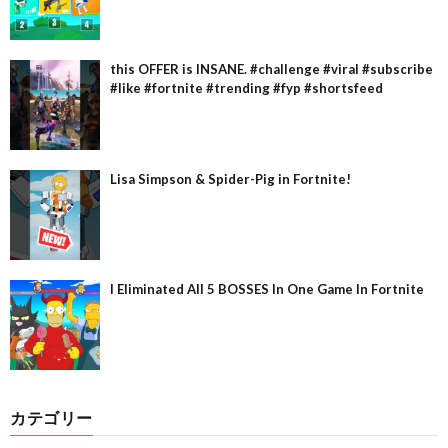
this OFFER is INSANE. #challenge #viral #subscribe
#like #fortnite #trending #fyp #shortsfeed
Lisa Simpson & Spider-Pig in Fortnite!
I Eliminated All 5 BOSSES In One Game In Fortnite
カテゴリー