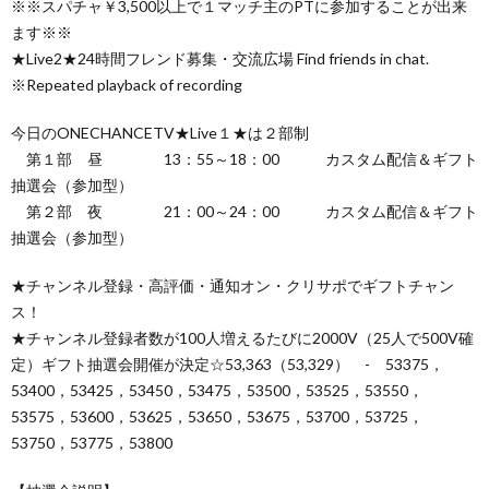
※※スパチャ￥3,500以上で１マッチ主のPTに参加することが出来
ます※※
★Live2★24時間フレンド募集・交流広場 Find friends in chat.
※Repeated playback of recording
今日のONECHANCETV★Live１★は２部制
第１部 昼 13：55～18：00 カスタム配信＆ギフト
抽選会（参加型）
第２部 夜 21：00～24：00 カスタム配信＆ギフト
抽選会（参加型）
★チャンネル登録・高評価・通知オン・クリサポでギフトチャン
ス！
★チャンネル登録者数が100人増えるたびに2000V（25人で500V確
定）ギフト抽選会開催が決定☆53,363（53,329） - 53375，
53400，53425，53450，53475，53500，53525，53550，
53575，53600，53625，53650，53675，53700，53725，
53750，53775，53800