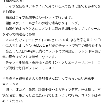
【抽選会説明】
・ライブ配信をリアルタイムで見ている人であれば誰でも参加でき
る抽選会
・抽選はライブ配信中にルーレットで行います。
・開催スケジュールは主の独断で適当なタイミング。
・抽選が始まったときにコメントに流れるURLをタップしてルール
を守って抽選会に参加
※URL先でフォートナイトのIDと1～50の好きな数字を書く＆”〇
〇に入力しました”と★Live１★配信のチャットで数字の報告をする
・当たった人は24時間以内にコメントでの確認と、フレンド申請が
無い場合はギフトは無効になります。
・チャンネル登録・高評価・通知オン・クリエーターサポート・ラ
イブ視聴で毎日ギフトのチャンス！
※※※※★視聴者さんと参加者さんに守ってもらいたい約束事
★※※※※
・煽り、連コメ、暴言、誹謗中傷やネガティブ発言、死体撃ち、不
快な名前、嫌がらせだと思われてしまうような行為、コメントはや
めてください。