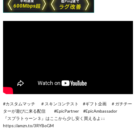
#カスタムマッチ ＃スキンコンテスト #ギフト企画 ＃ガチチー
ターが遊びに来る配信 #EpicPartner #EpicAmbassador
『スプラトゥーン３』はここから少し安く買えるよ↓↓
https://amzn.to/3RYBoGM