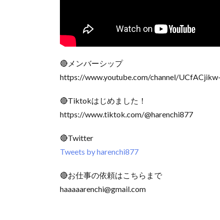
🔴メンバーシップ
https://www.youtube.com/channel/UCfACjik
🔴Tiktokはじめました！
https://www.tiktok.com/@harenchi877
🔴Twitter
Tweets by harenchi877
🔴お仕事の依頼はこちらまで
haaaaarenchi@gmail.com