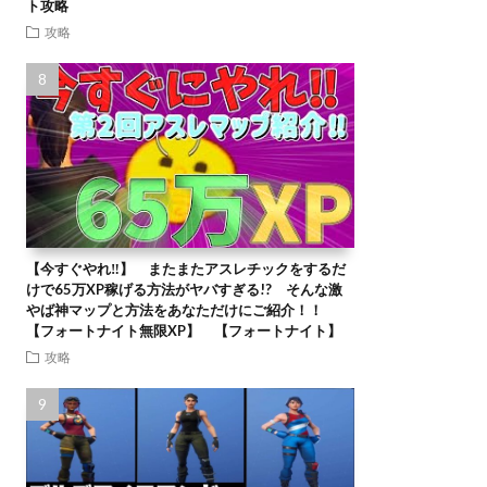
ト攻略
攻略
【今すぐやれ‼】 またまたアスレチックをするだ
けで65万XP稼げる方法がヤバすぎる!? そんな激
やば神マップと方法をあなただけにご紹介！！
【フォートナイト無限XP】 【フォートナイト】
攻略