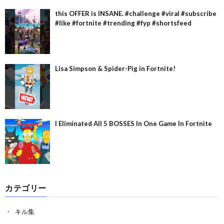
this OFFER is INSANE. #challenge #viral #subscribe
#like #fortnite #trending #fyp #shortsfeed
Lisa Simpson & Spider-Pig in Fortnite!
I Eliminated All 5 BOSSES In One Game In Fortnite
カテゴリー
キル集