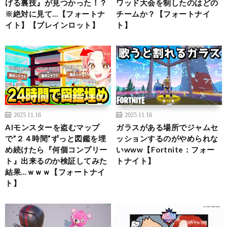
げる裏技』が見つかった！？
ワッド大会を制したのはどの
※絶対に見て…【フォートナ
チームか？【フォートナイ
イト】【ブレインロット】
ト】
2025.11.16
2025.11.16
AIモンスターを盗むマップ
ガラスがある場所でジャムセ
で”２４時間”ずっと図鑑を埋
ッションするのがやめられな
め続けたら『何個コンプリー
いwww【Fortnite：フォー
ト』出来るのか検証してみた
トナイト】
結果…ｗｗｗ【フォートナイ
ト】