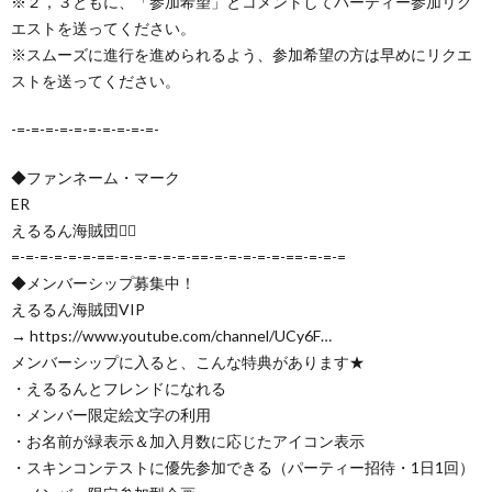
※２，３ともに、「参加希望」とコメントしてパーティー参加リク
エストを送ってください。
※スムーズに進行を進められるよう、参加希望の方は早めにリクエ
ストを送ってください。
-=-=-=-=-=-=-=-=-=-=-
◆ファンネーム・マーク
ER
えるるん海賊団🏴‍☠️
=-=-=-=-=-=-==-=-=-=-=-=-==-=-=-=-=-=-==-=-=-=
◆メンバーシップ募集中！
えるるん海賊団VIP
→ https://www.youtube.com/channel/UCy6F…
メンバーシップに入ると、こんな特典があります★
・えるるんとフレンドになれる
・メンバー限定絵文字の利用
・お名前が緑表示＆加入月数に応じたアイコン表示
・スキンコンテストに優先参加できる（パーティー招待・1日1回）