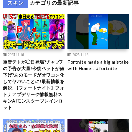
スキン
カテゴリの最新記事
2025.11.16
2025.11.16
重音テトが◯日登場?チャプ7
Fortnite made a big mistake
の予告が大量!今後ペットが値
with Homer! #fortnite
下げ?あのモードがオワコン化
してヤバいことに!最新情報を
解説!【フォートナイト】フォ
トナアプデリーク情報無料ス
キンAIモンスターブレインロ
ット