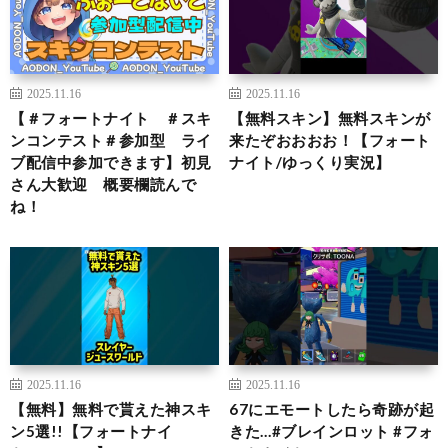
2025.11.16
2025.11.16
【＃フォートナイト ＃スキ
【無料スキン】無料スキンが
ンコンテスト＃参加型 ライ
来たぞおおおお！【フォート
ブ配信中参加できます】初見
ナイト/ゆっくり実況】
さん大歓迎 概要欄読んで
ね！
2025.11.16
2025.11.16
【無料】無料で貰えた神スキ
67にエモートしたら奇跡が起
ン5選!!【フォートナイ
きた…#ブレインロット #フォ