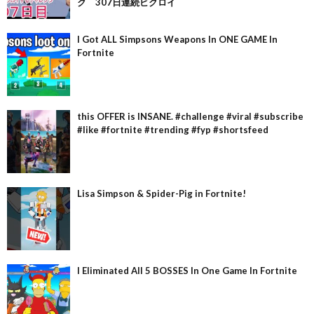
ク 307日連続ビクロイ
I Got ALL Simpsons Weapons In ONE GAME In
Fortnite
this OFFER is INSANE. #challenge #viral #subscribe
#like #fortnite #trending #fyp #shortsfeed
Lisa Simpson & Spider-Pig in Fortnite!
I Eliminated All 5 BOSSES In One Game In Fortnite