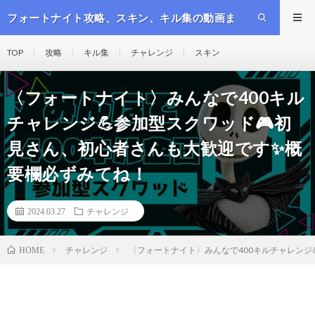
フォートナイト攻略、スキン、キル集の動画ま
とめ
TOP
攻略
キル集
チャレンジ
スキン
〈フォートナイト〉みんなで400キル
チャレンジ💪参加型スクワッド🎮初
見さん、初心者さんも大歓迎です✨概
要欄必ずみてね！
2024.03.27
チャレンジ
チャレンジ
〈フォートナイト〉みんなで400キルチャレンジ
HOME