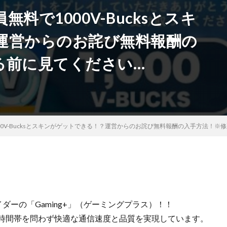
料で1000V-Bucksとスキ
運営からのお詫び無料報酬の
る前に見てください…
0V-Bucksとスキンがゲットできる！？運営からのお詫び無料報酬の入手方法！※
バイダーの「Gaming+」（ゲーミングプラス）！！
、時間帯を問わず快適な通信速度と品質を実現しています。