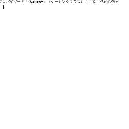
クプロバイダーの「Gaming+」（ゲーミングプラス）！！ 次世代の通信方
…]