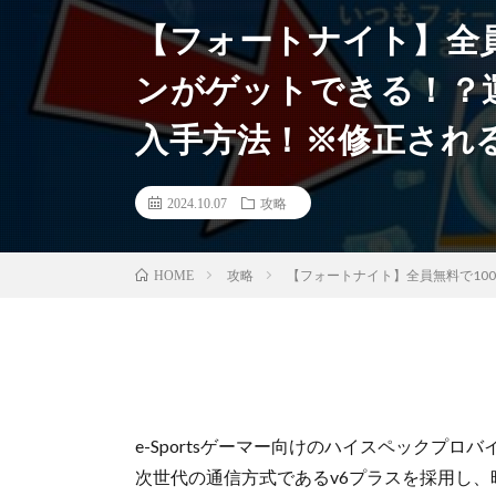
【フォートナイト】全員無
ンがゲットできる！？
入手方法！※修正され
2024.10.07
攻略
攻略
【フォートナイト】全員無料で100
HOME
e-Sportsゲーマー向けのハイスペックプロ
次世代の通信方式であるv6プラスを採用し