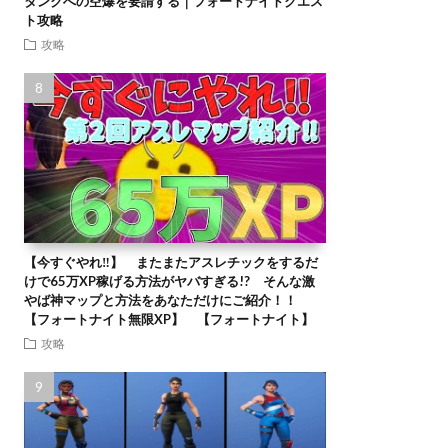
タンクへの空爆を要請する｜フォートナイトクエス
ト攻略
攻略
【今すぐやれ‼】 またまたアスレチックをするだ
けで65万XP稼げる方法がヤバすぎる!? そんな激
やば神マップと方法をあなただけにご紹介！！
【フォートナイト無限XP】 【フォートナイト】
攻略