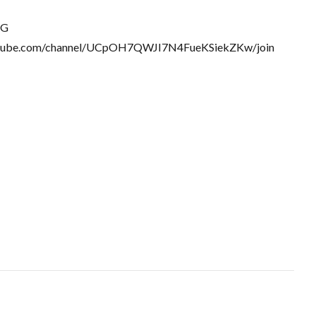
GG
com/channel/UCpOH7QWJI7N4FueKSiekZKw/join