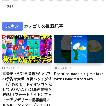
攻略
スキン
カテゴリの最新記事
2025.11.16
2025.11.16
重音テトが◯日登場?チャプ7
Fortnite made a big mistake
の予告が大量!今後ペットが値
with Homer! #fortnite
下げ?あのモードがオワコン化
してヤバいことに!最新情報を
解説!【フォートナイト】フォ
トナアプデリーク情報無料ス
キンAIモンスターブレインロ