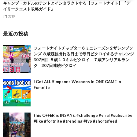
キャンプ・カドルのテントとインタラクトする【フォートナイト】『デ
イリークエスト攻略ガイド』
攻略
最近の投稿
フォートナイトチャプター６ミニシーズン２ザシンプソ
ンズ ８歳競技出れる日まで毎日ビクロイするチャレンジ
307日目 ８歳１０キルビクロイ ７歳アンリアルラン
ク 307日連続ビクロイ
I Got ALL Simpsons Weapons In ONE GAME In
Fortnite
this OFFER is INSANE. #challenge #viral #subscribe
#like #fortnite #trending #fyp #shortsfeed