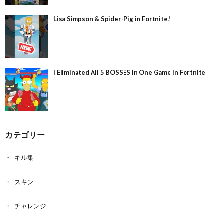
Lisa Simpson & Spider-Pig in Fortnite!
I Eliminated All 5 BOSSES In One Game In Fortnite
カテゴリー
キル集
スキン
チャレンジ