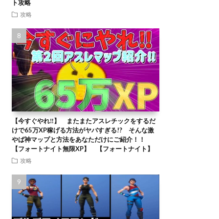
ト攻略
攻略
【今すぐやれ‼】 またまたアスレチックをするだ
けで65万XP稼げる方法がヤバすぎる!? そんな激
やば神マップと方法をあなただけにご紹介！！
【フォートナイト無限XP】 【フォートナイト】
攻略