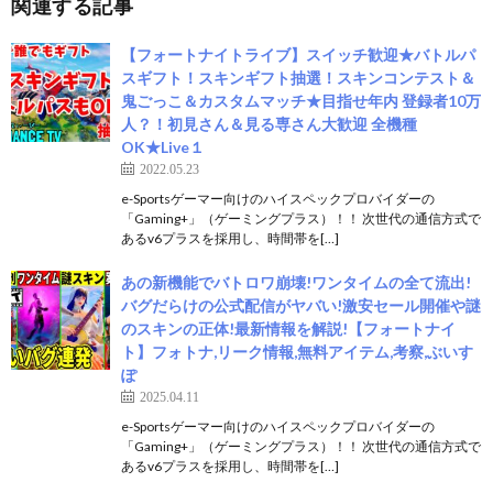
関連する記事
【フォートナイトライブ】スイッチ歓迎★バトルパ
スギフト！スキンギフト抽選！スキンコンテスト＆
鬼ごっこ＆カスタムマッチ★目指せ年内 登録者10万
人？！初見さん＆見る専さん大歓迎 全機種
OK★Live１
2022.05.23
e-Sportsゲーマー向けのハイスペックプロバイダーの
「Gaming+」（ゲーミングプラス）！！ 次世代の通信方式で
あるv6プラスを採用し、時間帯を[…]
あの新機能でバトロワ崩壊!ワンタイムの全て流出!
バグだらけの公式配信がヤバい!激安セール開催や謎
のスキンの正体!最新情報を解説!【フォートナイ
ト】フォトナ,リーク情報,無料アイテム,考察,ぶいす
ぽ
2025.04.11
e-Sportsゲーマー向けのハイスペックプロバイダーの
「Gaming+」（ゲーミングプラス）！！ 次世代の通信方式で
あるv6プラスを採用し、時間帯を[…]