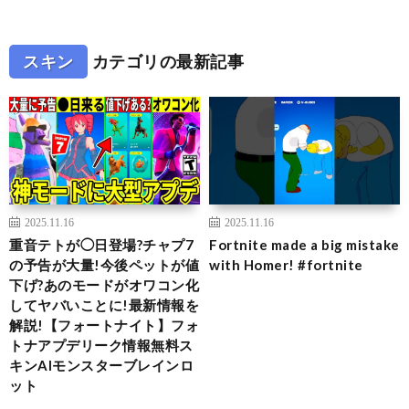
スキン
カテゴリの最新記事
2025.11.16
2025.11.16
重音テトが◯日登場?チャプ7
Fortnite made a big mistake
の予告が大量!今後ペットが値
with Homer! #fortnite
下げ?あのモードがオワコン化
してヤバいことに!最新情報を
解説!【フォートナイト】フォ
トナアプデリーク情報無料ス
キンAIモンスターブレインロ
ット