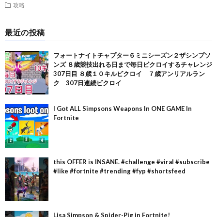
攻略
最近の投稿
フォートナイトチャプター６ミニシーズン２ザシンプソ
ンズ ８歳競技出れる日まで毎日ビクロイするチャレンジ
307日目 ８歳１０キルビクロイ ７歳アンリアルラン
ク 307日連続ビクロイ
I Got ALL Simpsons Weapons In ONE GAME In
Fortnite
this OFFER is INSANE. #challenge #viral #subscribe
#like #fortnite #trending #fyp #shortsfeed
Lisa Simpson & Spider-Pig in Fortnite!