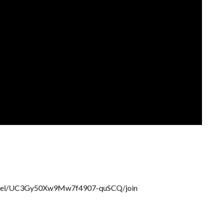
nnel/UC3Gy50Xw9Mw7f4907-quSCQ/join