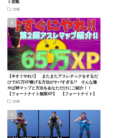
ト攻略
攻略
【今すぐやれ‼】 またまたアスレチックをするだ
けで65万XP稼げる方法がヤバすぎる!? そんな激
やば神マップと方法をあなただけにご紹介！！
【フォートナイト無限XP】 【フォートナイト】
攻略