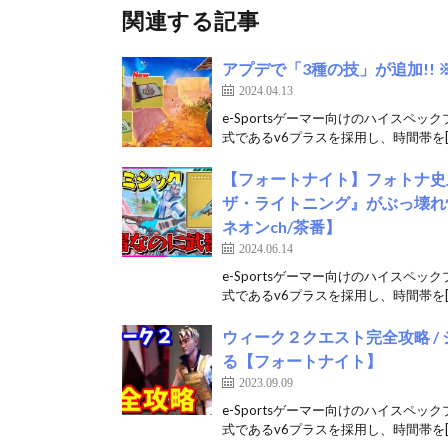
関連する記事
アプデで「3種の技」が追加!! ※
2024.04.13
e-Sportsゲーマー向けのハイスペッ
式であるv6プラスを採用し、時間帯を[
【フォートナイト】フォトナ史
ザ・ライトニング』がぶっ壊れ性能
ネオンch/茶番】
2024.06.14
e-Sportsゲーマー向けのハイスペッ
式であるv6プラスを採用し、時間帯を[
ウィーク２クエスト完全攻略 /
る【フォートナイト】
2023.09.09
e-Sportsゲーマー向けのハイスペッ
式であるv6プラスを採用し、時間帯を[