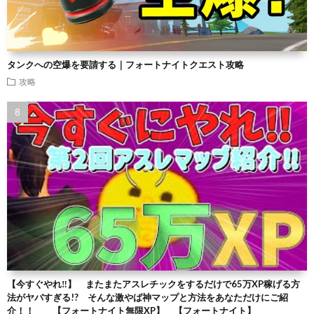
タンクへの空爆を要請する｜フォートナイトクエスト攻略
攻略
【今すぐやれ‼】 またまたアスレチックをするだけで65万XP稼げる方
法がヤバすぎる!? そんな激やば神マップと方法をあなただけにご紹
介！！ 【フォートナイト無限XP】 【フォートナイト】