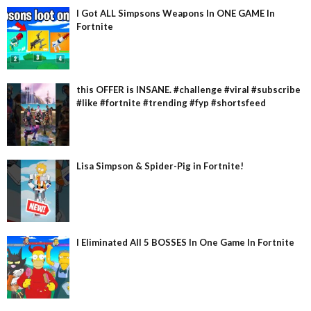
I Got ALL Simpsons Weapons In ONE GAME In
Fortnite
this OFFER is INSANE. #challenge #viral #subscribe
#like #fortnite #trending #fyp #shortsfeed
Lisa Simpson & Spider-Pig in Fortnite!
I Eliminated All 5 BOSSES In One Game In Fortnite