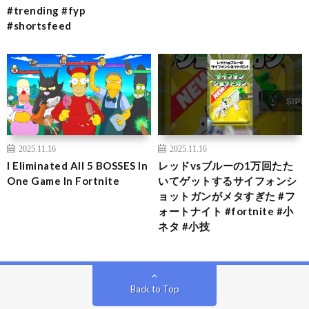
#trending #fyp
#shortsfeed
2025.11.16
2025.11.16
I Eliminated All 5 BOSSES In
レッドvsブルーの1万回たた
One Game In Fortnite
いてゲットするサイフォンシ
ョットガンがメタすぎた #フ
ォートナイト #fortnite #小
ネタ #小技
Back to Top