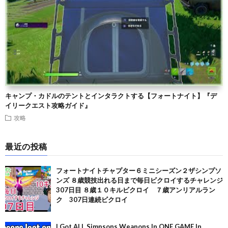
キャンプ・カドルのテントとインタラクトする【フォートナイト】『デ
イリークエスト攻略ガイド』
攻略
最近の投稿
フォートナイトチャプター６ミニシーズン２ザシンプソ
ンズ ８歳競技出れる日まで毎日ビクロイするチャレンジ
307日目 ８歳１０キルビクロイ ７歳アンリアルラン
ク 307日連続ビクロイ
I Got ALL Simpsons Weapons In ONE GAME In