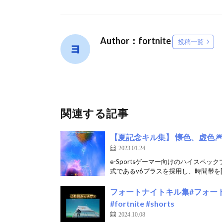
Author：fortnite
投稿一覧
関連する記事
【夏記念キル集】 懐色、虚色🎆 | h
2023.01.24
e-Sportsゲーマー向けのハイスペッ
式であるv6プラスを採用し、時間帯を[
フォートナイトキル集#フォートナ
#fortnite #shorts
2024.10.08