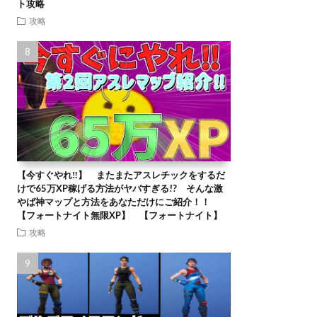
ト攻略
攻略
【今すぐやれ‼】 またまたアスレチックをするだ
けで65万XP稼げる方法がヤバすぎる!? そんな激
やば神マップと方法をあなただけにご紹介！！
【フォートナイト無限XP】 【フォートナイト】
攻略