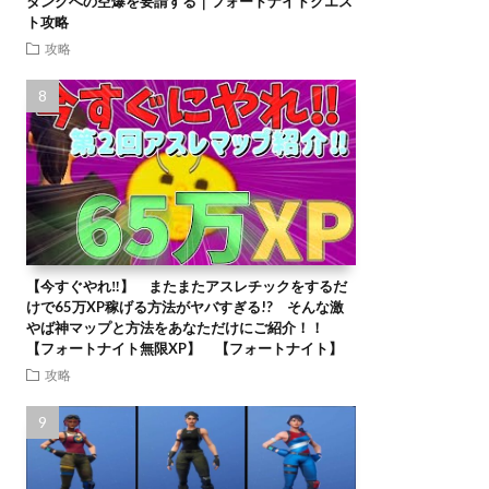
タンクへの空爆を要請する｜フォートナイトクエス
ト攻略
攻略
【今すぐやれ‼】 またまたアスレチックをするだ
けで65万XP稼げる方法がヤバすぎる!? そんな激
やば神マップと方法をあなただけにご紹介！！
【フォートナイト無限XP】 【フォートナイト】
攻略