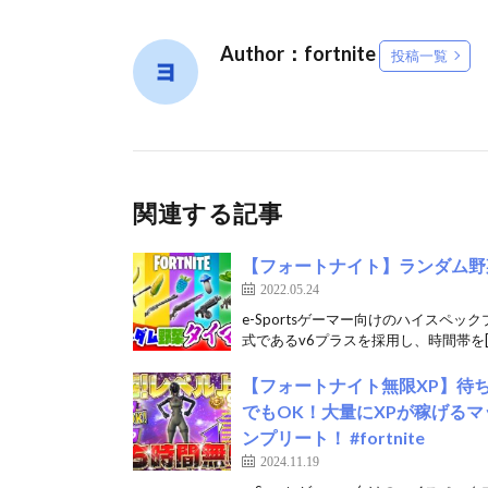
Author：fortnite
投稿一覧
関連する記事
【フォートナイト】ランダム野
2022.05.24
e-Sportsゲーマー向けのハイスペッ
式であるv6プラスを採用し、時間帯を[
【フォートナイト無限XP】待
でもOK！大量にXPが稼げるマ
ンプリート！ #fortnite
2024.11.19