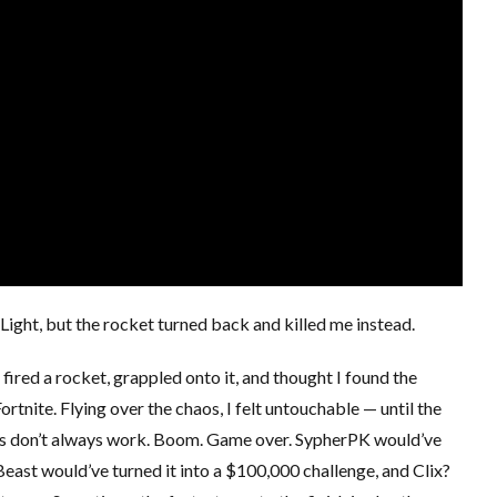
Light, but the rocket turned back and killed me instead.
fired a rocket, grappled onto it, and thought I found the
rtnite. Flying over the chaos, I felt untouchable — until the
uts don’t always work. Boom. Game over. SypherPK would’ve
Beast would’ve turned it into a $100,000 challenge, and Clix?