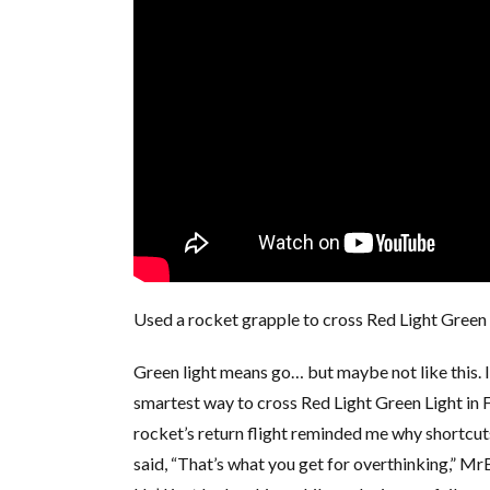
Used a rocket grapple to cross Red Light Green 
Green light means go… but maybe not like this. I 
smartest way to cross Red Light Green Light in Fo
rocket’s return flight reminded me why shortc
said, “That’s what you get for overthinking,” Mr