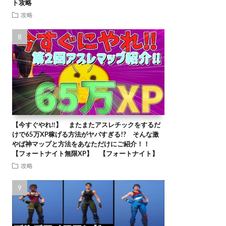
ト攻略
攻略
【今すぐやれ‼】 またまたアスレチックをするだ
けで65万XP稼げる方法がヤバすぎる!? そんな激
やば神マップと方法をあなただけにご紹介！！
【フォートナイト無限XP】 【フォートナイト】
攻略