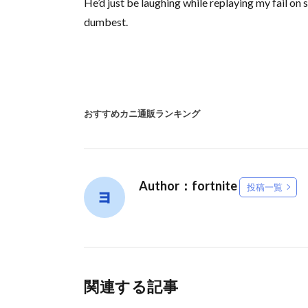
He’d just be laughing while replaying my fail on 
dumbest.
おすすめカニ通販ランキング
Author：fortnite
投稿一覧
関連する記事