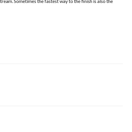
stream. Sometimes the fastest way to the finish is also the