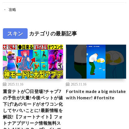
攻略
スキン
カテゴリの最新記事
2025.11.16
2025.11.16
重音テトが◯日登場?チャプ7
Fortnite made a big mistake
の予告が大量!今後ペットが値
with Homer! #fortnite
下げ?あのモードがオワコン化
してヤバいことに!最新情報を
解説!【フォートナイト】フォ
トナアプデリーク情報無料ス