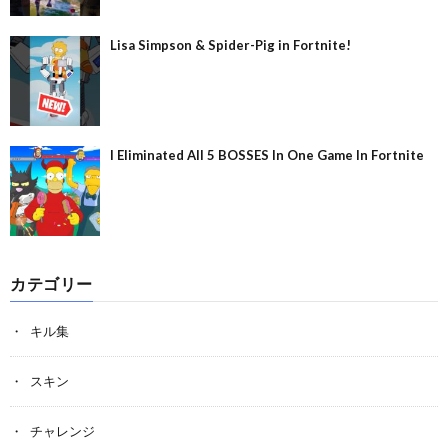
Lisa Simpson & Spider-Pig in Fortnite!
I Eliminated All 5 BOSSES In One Game In Fortnite
カテゴリー
キル集
スキン
チャレンジ