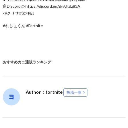
🤖Discord👉https://discord.gg/zkyUtdz83A
📣クリサポ👉REJ
#れじぇくん #Fortnite
おすすめカニ通販ランキング
Author：fortnite
投稿一覧