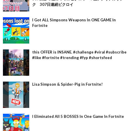
ク 307日連続ビクロイ
I Got ALL Simpsons Weapons In ONE GAME In
Fortnite
this OFFER is INSANE. #challenge #viral #subscribe
#like #fortnite #trending #fyp #shortsfeed
Lisa Simpson & Spider-Pig in Fortnite!
I Eliminated All 5 BOSSES In One Game In Fortnite