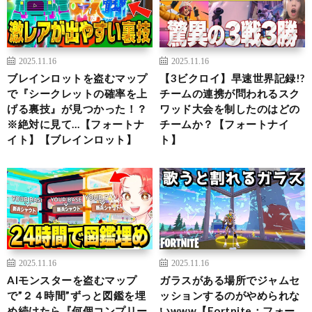
2025.11.16
2025.11.16
ブレインロットを盗むマップ
【3ビクロイ】早速世界記録!?
で『シークレットの確率を上
チームの連携が問われるスク
げる裏技』が見つかった！？
ワッド大会を制したのはどの
※絶対に見て…【フォートナ
チームか？【フォートナイ
イト】【ブレインロット】
ト】
2025.11.16
2025.11.16
AIモンスターを盗むマップ
ガラスがある場所でジャムセ
で”２４時間”ずっと図鑑を埋
ッションするのがやめられな
め続けたら『何個コンプリー
いwww【Fortnite：フォー