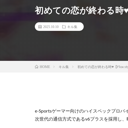
初めての恋が終わる時♥【Fl
2025.10.10
キル集
キル集
初めての恋が終わる時♥【Flox sty
HOME
e-Sportsゲーマー向けのハイスペックプロ
次世代の通信方式であるv6プラスを採用し