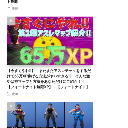
ト攻略
攻略
【今すぐやれ‼】 またまたアスレチックをするだ
けで65万XP稼げる方法がヤバすぎる!? そんな激
やば神マップと方法をあなただけにご紹介！！
【フォートナイト無限XP】 【フォートナイト】
攻略