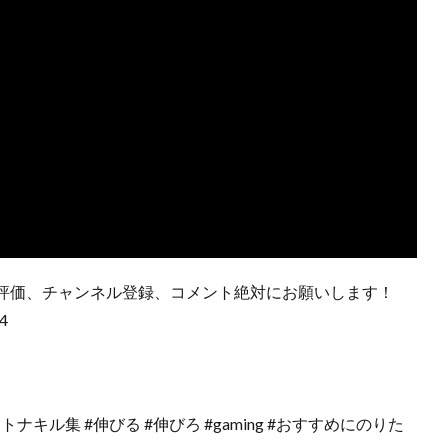
評価、チャンネル登録、コメント絶対にお願いします！
4
​​ #フォトナキル集​​​​​ #伸びる​​​​​ #伸びろ​​​​​ #gaming​​​​​ #おすすめにのりた