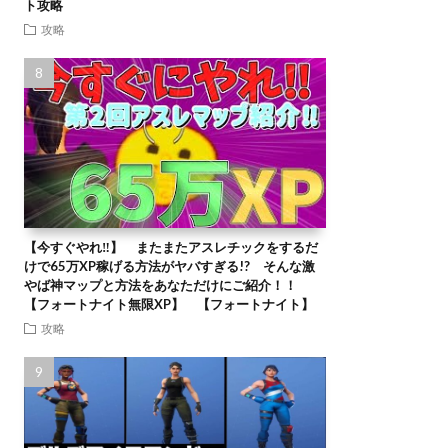
ト攻略
攻略
【今すぐやれ‼】 またまたアスレチックをするだ
けで65万XP稼げる方法がヤバすぎる!? そんな激
やば神マップと方法をあなただけにご紹介！！
【フォートナイト無限XP】 【フォートナイト】
攻略