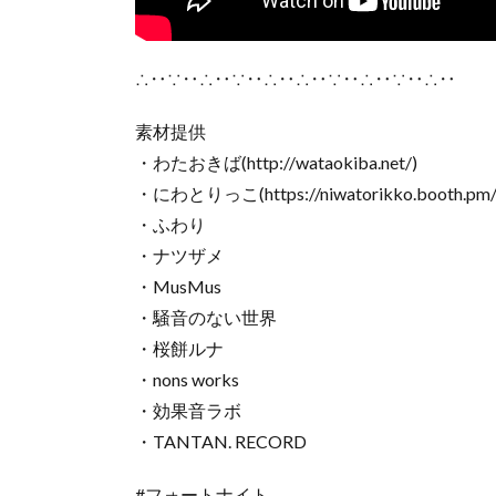
∴‥∵‥∴‥∵‥∴‥∴‥∵‥∴‥∵‥∴‥
素材提供
・わたおきば(http://wataokiba.net/)
・にわとりっこ(https://niwatorikko.booth.pm/
・ふわり
・ナツザメ
・MusMus
・騒音のない世界
・桜餅ルナ
・nons works
・効果音ラボ
・TANTAN. RECORD
#フォートナイト