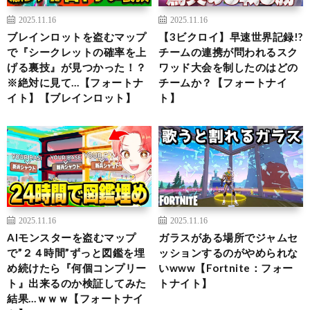
2025.11.16
2025.11.16
ブレインロットを盗むマップ
【3ビクロイ】早速世界記録!?
で『シークレットの確率を上
チームの連携が問われるスク
げる裏技』が見つかった！？
ワッド大会を制したのはどの
※絶対に見て…【フォートナ
チームか？【フォートナイ
イト】【ブレインロット】
ト】
2025.11.16
2025.11.16
AIモンスターを盗むマップ
ガラスがある場所でジャムセ
で”２４時間”ずっと図鑑を埋
ッションするのがやめられな
め続けたら『何個コンプリー
いwww【Fortnite：フォー
ト』出来るのか検証してみた
トナイト】
結果…ｗｗｗ【フォートナイ