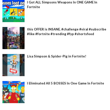
I Got ALL Simpsons Weapons In ONE GAME In
Fortnite
this OFFER is INSANE. #challenge #viral #subscribe
#like #fortnite #trending #fyp #shortsfeed
Lisa Simpson & Spider-Pig in Fortnite!
I Eliminated All 5 BOSSES In One Game In Fortnite