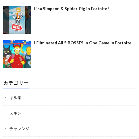
Lisa Simpson & Spider-Pig in Fortnite!
I Eliminated All 5 BOSSES In One Game In Fortnite
カテゴリー
キル集
スキン
チャレンジ