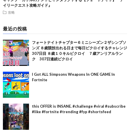
イリークエスト攻略ガイド』
攻略
最近の投稿
フォートナイトチャプター６ミニシーズン２ザシンプソ
ンズ ８歳競技出れる日まで毎日ビクロイするチャレンジ
307日目 ８歳１０キルビクロイ ７歳アンリアルラン
ク 307日連続ビクロイ
I Got ALL Simpsons Weapons In ONE GAME In
Fortnite
this OFFER is INSANE. #challenge #viral #subscribe
#like #fortnite #trending #fyp #shortsfeed