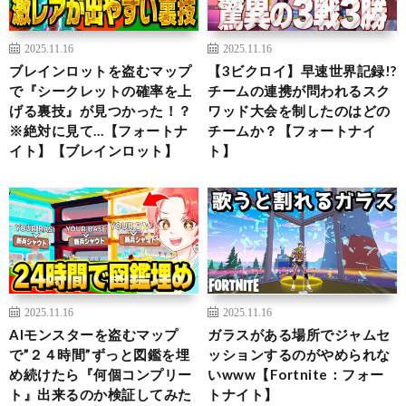
2025.11.16
2025.11.16
ブレインロットを盗むマップ
【3ビクロイ】早速世界記録!?
で『シークレットの確率を上
チームの連携が問われるスク
げる裏技』が見つかった！？
ワッド大会を制したのはどの
※絶対に見て…【フォートナ
チームか？【フォートナイ
イト】【ブレインロット】
ト】
2025.11.16
2025.11.16
AIモンスターを盗むマップ
ガラスがある場所でジャムセ
で”２４時間”ずっと図鑑を埋
ッションするのがやめられな
め続けたら『何個コンプリー
いwww【Fortnite：フォー
ト』出来るのか検証してみた
トナイト】