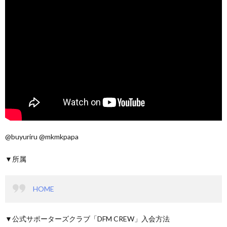
@buyuriru @mkmkpapa
▼所属
HOME
▼公式サポーターズクラブ「DFM CREW」入会方法