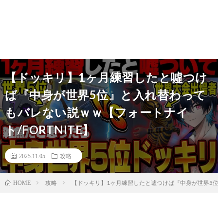
【ドッキリ】1ヶ月練習したと噓つけ
ば『中身が世界5位』と入れ替わって
もバレない説ｗｗ【フォートナイ
ト/FORTNITE】
2025.11.05
攻略
攻略
【ドッキリ】1ヶ月練習したと噓つけば『中身が世界5位』
HOME