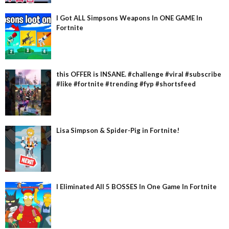
I Got ALL Simpsons Weapons In ONE GAME In
Fortnite
this OFFER is INSANE. #challenge #viral #subscribe
#like #fortnite #trending #fyp #shortsfeed
Lisa Simpson & Spider-Pig in Fortnite!
I Eliminated All 5 BOSSES In One Game In Fortnite