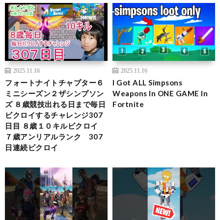
2025.11.16
2025.11.16
フォートナイトチャプター６
I Got ALL Simpsons
ミニシーズン２ザシンプソン
Weapons In ONE GAME In
ズ ８歳競技出れる日まで毎日
Fortnite
ビクロイするチャレンジ307
日目 ８歳１０キルビクロイ
７歳アンリアルランク 307
日連続ビクロイ