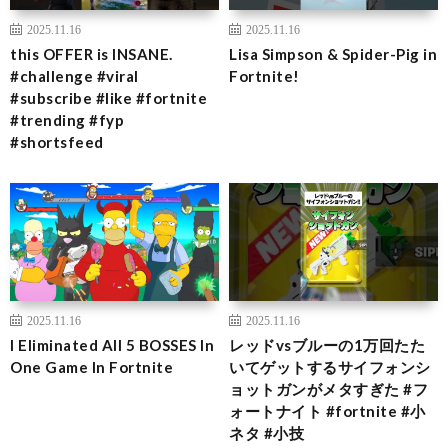
2025.11.16
2025.11.16
this OFFER is INSANE.
Lisa Simpson & Spider-Pig in
#challenge #viral
Fortnite!
#subscribe #like #fortnite
#trending #fyp
#shortsfeed
2025.11.16
2025.11.16
I Eliminated All 5 BOSSES In
レッドvsブルーの1万回たた
One Game In Fortnite
いてゲットするサイフォンシ
ョットガンがメタすぎた #フ
ォートナイト #fortnite #小
ネタ #小技