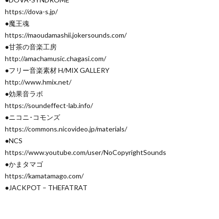
https://dova-s.jp/
●魔王魂
https://maoudamashii.jokersounds.com/
●甘茶の音楽工房
http://amachamusic.chagasi.com/
●フリー音楽素材 H/MIX GALLERY
http://www.hmix.net/
●効果音ラボ
https://soundeffect-lab.info/
●ニコニ･コモンズ
https://commons.nicovideo.jp/materials/
●NCS
https://www.youtube.com/user/NoCopyrightSounds
●かまタマゴ
https://kamatamago.com/
●JACKPOT – THEFATRAT