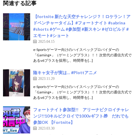
関連する記事
【fortnite 新たな天空チャレンジ？！ロケラン！ア
ドベンチャータイム】#フォートナイト #sabrina
#shorts #ゲーム #参加型 #新スキン #ゼロビルド #
エモート#ショート
2025.04.15
e-Sportsゲーマー向けのハイスペックプロバイダーの
「Gaming+」（ゲーミングプラス）！！ 次世代の通信方式で
あるv6プラスを採用し、時間帯を[…]
陰キャ女子が実は… #Plottアニメ
2023.11.29
e-Sportsゲーマー向けのハイスペックプロバイダーの
「Gaming+」（ゲーミングプラス）！！ 次世代の通信方式で
あるv6プラスを採用し、時間帯を[…]
フォートナイト参加型!! アリーナビクロイチャレ
ンジ!!10キルビクロイで1000vギフト🎁 だれでも
参加OK 【Fortnite】
2023.03.30