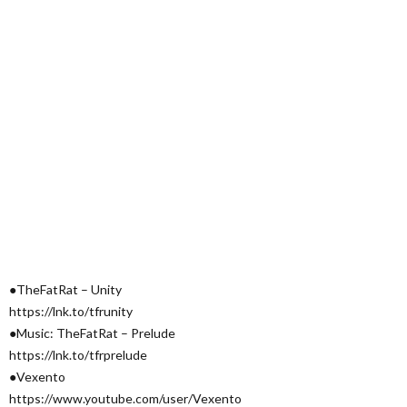
●TheFatRat – Unity
https://lnk.to/tfrunity
●Music: TheFatRat – Prelude
https://lnk.to/tfrprelude
●Vexento
https://www.youtube.com/user/Vexento