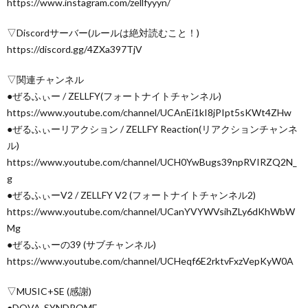
https://www.instagram.com/zellfyyyn/
▽Discordサーバー(ルールは絶対読むこと！)
https://discord.gg/4ZXa397TjV
▽関連チャンネル
●ぜるふぃー / ZELLFY(フォートナイトチャンネル)
https://www.youtube.com/channel/UCAnEi1kI8jPIpt5sKWt4ZHw
●ぜるふぃーリアクション / ZELLFY Reaction(リアクションチャンネ
ル)
https://www.youtube.com/channel/UCH0YwBugs39npRVIRZQ2N_
g
●ぜるふぃーV2 / ZELLFY V2 (フォートナイトチャンネル2)
https://www.youtube.com/channel/UCanYVYWVsihZLy6dKhWbW
Mg
●ぜるふぃーの39 (サブチャンネル)
https://www.youtube.com/channel/UCHeqf6E2rktvFxzVepKyW0A
▽MUSIC+SE (感謝)
●DOVA-SYNDROME