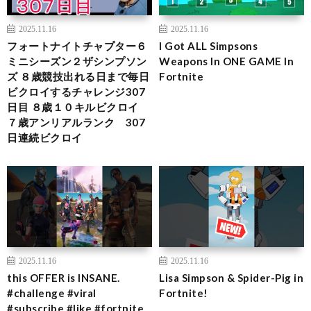
2025.11.16
2025.11.16
フォートナイトチャプター６
I Got ALL Simpsons
ミニシーズン２ザシンプソン
Weapons In ONE GAME In
ズ ８歳競技出れる日まで毎日
Fortnite
ビクロイするチャレンジ307
日目 ８歳１０キルビクロイ
７歳アンリアルランク 307
日連続ビクロイ
2025.11.16
2025.11.16
this OFFER is INSANE.
Lisa Simpson & Spider-Pig in
#challenge #viral
Fortnite!
#subscribe #like #fortnite