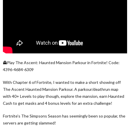
👻Play The Ascent: Haunted Mansion Parkour in Fortnite! Code:
4396-4684-6309
With Chapter 6 of Fortnite, I wanted to make a short showing off
The Ascent Haunted Mansion Parkour. A parkour/deathrun map
with 40+ Levels to play though, explore the mansion, earn Haunted
Cash to get masks and 4 bonus levels for an extra challenge!
Fortnite’s The Simpsons Season has seemingly been so popular, the
servers are getting slammed!