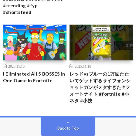
#trending #fyp
#shortsfeed
2025.11.16
2025.11.16
I Eliminated All 5 BOSSES In
レッドvsブルーの1万回たた
One Game In Fortnite
いてゲットするサイフォンシ
ョットガンがメタすぎた #フ
ォートナイト #fortnite #小
ネタ #小技
Back to Top