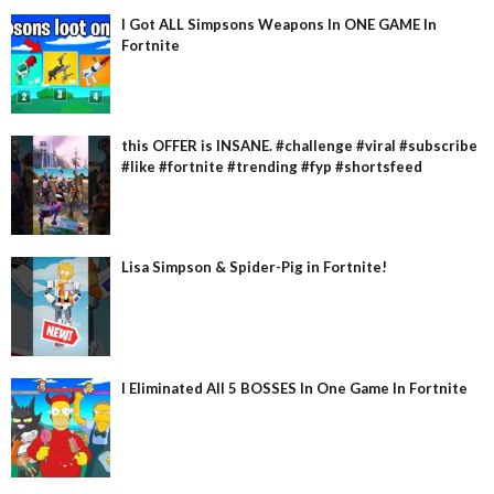
I Got ALL Simpsons Weapons In ONE GAME In
Fortnite
this OFFER is INSANE. #challenge #viral #subscribe
#like #fortnite #trending #fyp #shortsfeed
Lisa Simpson & Spider-Pig in Fortnite!
I Eliminated All 5 BOSSES In One Game In Fortnite