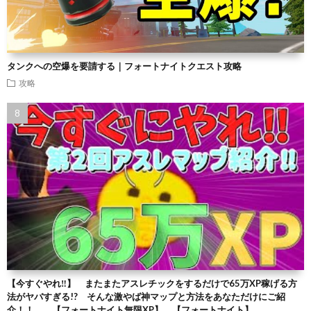
タンクへの空爆を要請する｜フォートナイトクエスト攻略
攻略
【今すぐやれ‼】 またまたアスレチックをするだけで65万XP稼げる方
法がヤバすぎる!? そんな激やば神マップと方法をあなただけにご紹
介！！ 【フォートナイト無限XP】 【フォートナイト】