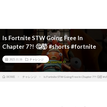
Is Fortnite STW Going Free In
Chapter 7?! 🤔🤯 #shorts #fortnite
2025.11.16
チャレンジ
チャレンジ
Is Fortnite STW Going Free In Chapter 7?! 🤔🤯 #s
HOME