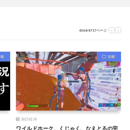
4364/4717ページ
<
>
攻略
攻略
2022.02.19
。
ワイルドホーク、くじゃく、なえとるの完