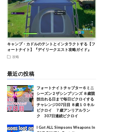
キャンプ・カドルのテントとインタラクトする【フ
ォートナイト】『デイリークエスト攻略ガイド』
攻略
最近の投稿
フォートナイトチャプター６ミニ
シーズン２ザシンプソンズ ８歳競
技出れる日まで毎日ビクロイする
チャレンジ307日目 ８歳１０キル
ビクロイ ７歳アンリアルラン
ク 307日連続ビクロイ
I Got ALL Simpsons Weapons In