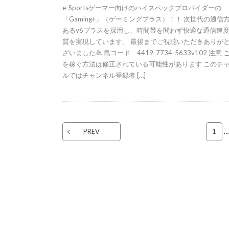
e-Sportsゲーマー向けのハイスペックプロバイダーの
「Gaming+」（ゲーミングプラス）！！ 次世代の通信
あるv6プラスを採用し、時間帯を問わず快適な通信速
質を実現しています。 最後までご視聴いただきありが
ざいました🙇 島コード 4419-7734-5633v102 注意 
を稼ぐ方法は修正されている可能性があります このチ
ルではチャンネル登録者 […]
PREV
1
…