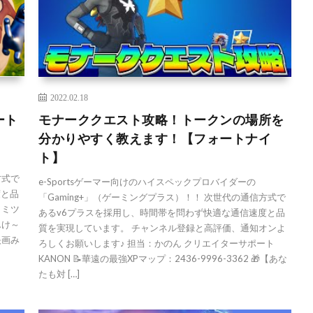
2022.02.18
ート
モナーククエスト攻略！トークンの場所を
分かりやすく教えます！【フォートナイ
ト】
方式で
e-Sportsゲーマー向けのハイスペックプロバイダーの
度と品
「Gaming+」（ゲーミングプラス）！！ 次世代の通信方式で
ヒミツ
あるv6プラスを採用し、時間帯を問わず快適な通信速度と品
んけ～
質を実現しています。 チャンネル登録と高評価、通知オンよ
映画み
ろしくお願いします♪ 担当：かのん クリエイターサポート
KANON 📝華遠の最強XPマップ：2436-9996-3362 🎁【あな
たも対 […]