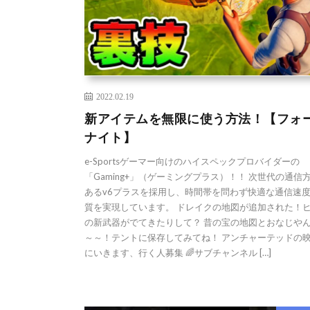
2022.02.19
新アイテムを無限に使う方法！【フォ
ナイト】
e-Sportsゲーマー向けのハイスペックプロバイダーの
「Gaming+」（ゲーミングプラス）！！ 次世代の通信
あるv6プラスを採用し、時間帯を問わず快適な通信速
質を実現しています。 ドレイクの地図が追加された！
の新武器がでてきたりして？ 昔の宝の地図とおなじや
～～！テントに保存してみてね！ アンチャーテッドの
にいきます、行く人募集 🌈サブチャンネル […]