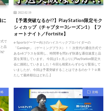
2022.02.19
味に
【予選突破なるか!?】PlayStation限定モク
シィカップ（チャプター3シーズン1）【フ
ォートナイト／Fortnite】
方式で
e-Sportsゲーマー向けのハイスペックプロバイダーの
度と品
「Gaming+」（ゲーミングプラス）！！ 次世代の通信方式で
FN?
あるv6プラスを採用し、時間帯を問わず快適な通信速度と品
質を実現しています。 今回は1ヶ月ぶりにPlayStation限定大
会に挑戦していきました！今回も相変わらずかなり緊張して
いましたが、今回は予選突破することはできるのか？？☺️果
たして最終順位はどれ […]
攻略
攻略