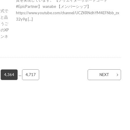
質を実現しています。 【クリエイターサポートコード
#EpicPartner】 wanabe 【メンバーシップ】
方式で
https://www.youtube.com/channel/UCZKRNdhYM4EFNbb_zx
度と品
32y9g […]
とうご
このXP
ャンネ
4,364
…
4,717
NEXT