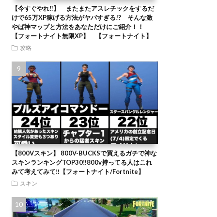
【今すぐやれ‼】 またまたアスレチックをするだ
けで65万XP稼げる方法がヤバすぎる!? そんな激
やば神マップと方法をあなただけにご紹介！！
【フォートナイト無限XP】 【フォートナイト】
攻略
【800Vスキン】 800V-BUCKSで買えるガチで神な
スキンランキングTOP30‼️800v持ってる人はこれ
みて考えてみて‼️【フォートナイト/Fortnite】
スキン