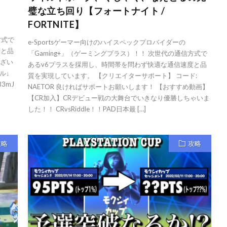
璧な立ち回り【フォートナイト /
FORTNITE】
方式で
e-Sportsゲーマー向けのハイスペックプロバイダーの
度と品
「Gaming+」（ゲーミングプラス）！！ 次世代の通信方式で
ござい
あるv6プラスを採用し、時間帯を問わず快適な通信速度と品
ル↓
質を実現しています。 【クリエイターサポート】 コード:
B3mJ
NAETOR 良ければサポートお願いします！ 【おすすめ動画】
【CR加入】CRデビュー戦の大舞台でいきなり優勝しちゃいま
した！！ CRvsRiddle！！PAD日本最 […]
攻略
攻略