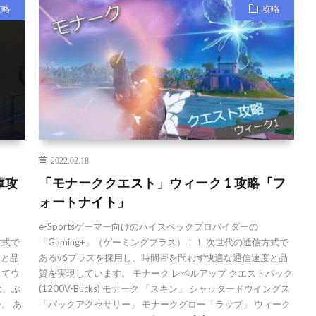
攻略
攻略
2022.02.18
庫攻
「モナーククエスト」ウィーク 1 攻略「フ
ォートナイト」
e-Sportsゲーマー向けのハイスペックプロバイダーの
方式で
「Gaming+」（ゲーミングプラス）！！ 次世代の通信方式で
度と品
あるv6プラスを採用し、時間帯を問わず快適な通信速度と品
してウ
質を実現しています。 モナーク レベルアップ クエストパック
は、ぶ
(1200V-Bucks) モナーク 「スキン」 シャッタードウイングス
。 あ
「バックアクセサリー」 モナークグロー「ラップ」 ウィーク