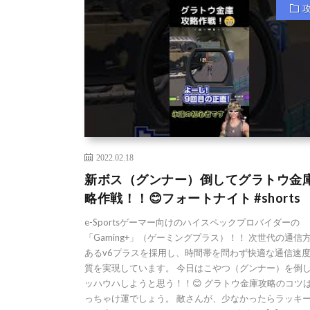
2022.02.18
新ボス（グンナー）倒してグラトウ金
略作戦！！😊フォートナイト #shorts
e-Sportsゲーマー向けのハイスペックプロバイダーの
「Gaming+」（ゲーミングプラス）！！ 次世代の通信
あるv6プラスを採用し、時間帯を問わず快適な通信速
質を実現しています。 今日はこやつ（グンナー）を倒
ッハウハしようと思う！！😊 グラトウ金庫攻略のコツ
っちゃけ運でしょう。 敵さんが、少なかったらラッキー