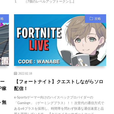
１ （7個のレベルアップトークン […]
攻略
攻略
2022.02.18
チー
【フォートナイト】クエストしながらソロ
P稼
配信！
！！
e-Sportsゲーマー向けのハイスペックプロバイダーの
ト無
「Gaming+」（ゲーミングプラス）！！ 次世代の通信方式で
あるv6プラスを採用し、時間帯を問わず快適な通信速度と品